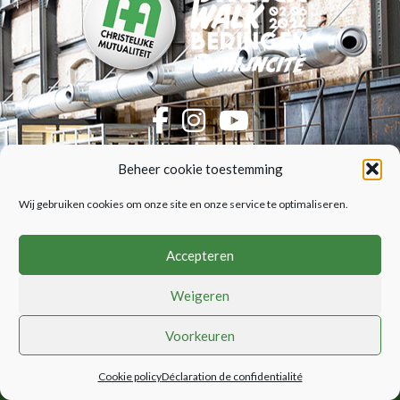
Beheer cookie toestemming
CM Urban Walk Beringen
Policy
Wij gebruiken cookies om onze site en onze service te optimaliseren.
Inscriptions
Conditions générales
Infos pratiques
Accepteren
Politique de confidentialité
Parcours
Cookie policy
Endroits
Weigeren
Voorkeuren
© Copyright Golazo Sports NV
Cookie policy
Déclaration de confidentialité