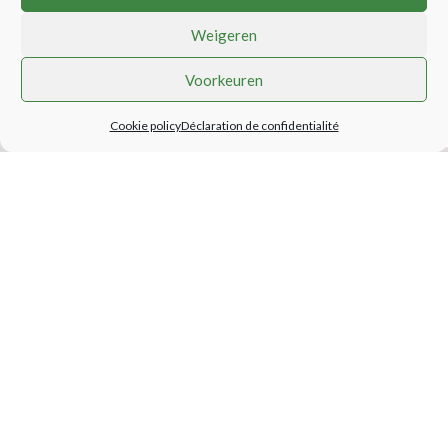
Weigeren
Voorkeuren
Cookie policy
Déclaration de confidentialité
CM Urban Walk
Beringen – Mijncité
NOUVEAU!
Nous élargissons la formule à